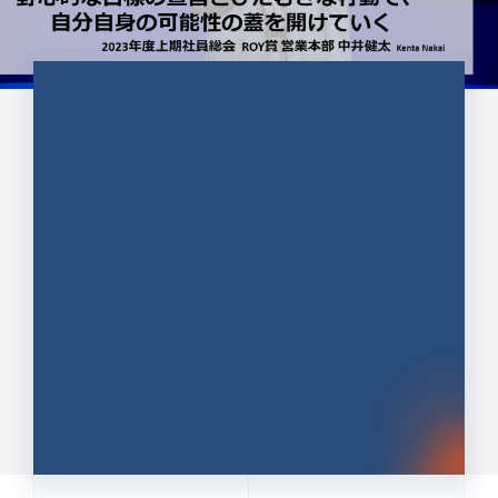
CULTURE 37
野心的な目標の宣言とひたむきな
行動で、自分自身の可能性の蓋を
開けていく ｜2023年度上期社...
中井 健太（なかい けんた）（PR TIMES 第二営業本
部副部長）
DATE:2024.01.17
セールス
新卒 総合職
社員インタビュー
PR TIMES