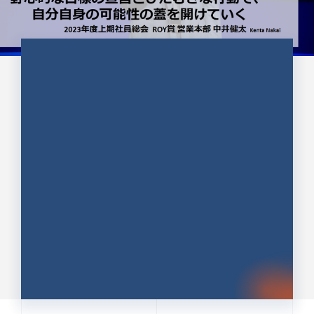
CULTURE 37
野心的な目標の宣言とひたむきな
行動で、自分自身の可能性の蓋を
開けていく ｜2023年度上期社...
中井 健太（なかい けんた）（PR TIMES 第二営業本
部副部長）
DATE:2024.01.17
セールス
新卒 総合職
社員インタビュー
PR TIMES