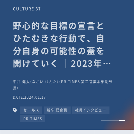
CULTURE 37
野心的な目標の宣言と
ひたむきな行動で、自
分自身の可能性の蓋を
開けていく ｜2023年度
上期社員総会受賞イン
中井 健太（なかい けんた）（PR TIMES 第二営業本部副部
タビュー #PR
長）
DATE:2024.01.17
TIMESな人たち
セールス
新卒 総合職
社員インタビュー
PR TIMES