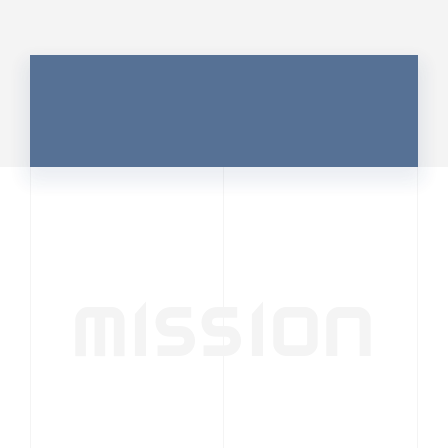
MISSION
行動者発の情報が、
人の心を揺さぶる
時代へ