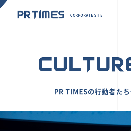
CORPORATE SITE
CULTUR
PR TIMESの行動者た