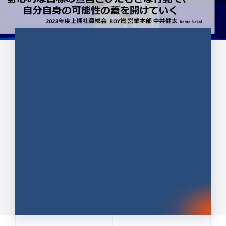
CULTURE 37
野心的な目標の宣言とひたむきな
行動で、自分自身の可能性の蓋を
開けていく ｜2023年度上期社...
中井 健太（なかい けんた）（PR TIMES 第二営業本
部副部長）
DATE:2024.01.17
セールス
新卒 総合職
社員インタビュー
PR TIMES