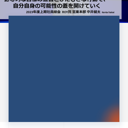
CULTURE 37
野心的な目標の宣言とひたむきな
行動で、自分自身の可能性の蓋を
開けていく ｜2023年度上期社...
中井 健太（なかい けんた）（PR TIMES 第二営業本
部副部長）
DATE:2024.01.17
セールス
新卒 総合職
社員インタビュー
PR TIMES