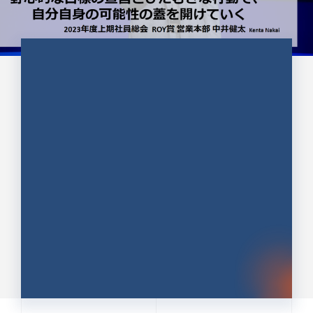
CULTURE 37
野心的な目標の宣言とひたむきな
行動で、自分自身の可能性の蓋を
開けていく ｜2023年度上期社...
中井 健太（なかい けんた）（PR TIMES 第二営業本
部副部長）
DATE:2024.01.17
セールス
新卒 総合職
社員インタビュー
PR TIMES