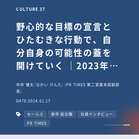
CULTURE 30
逆境では自分のスタン
スを変え“予想を裏切
り、期待を超える”【真
輔塾・前編】
山田真輔（やまだ しんすけ）（執行役員 兼 Jooto事業部
長）
DATE:2023.09.08
カルチャー
CxO
キャリア入社
Jooto