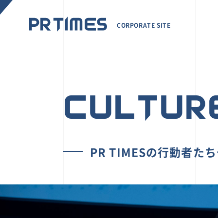
CORPORATE SITE
CULTUR
PR TIMESの行動者た