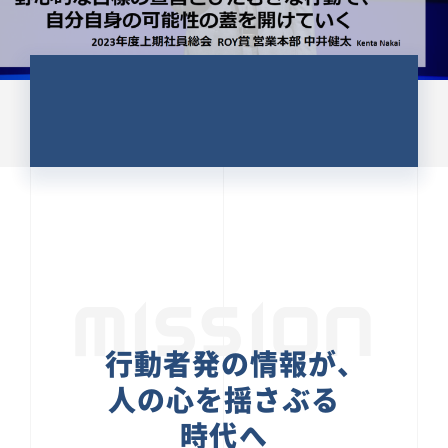
CULTURE 37
野心的な目標の宣言とひたむきな
行動で、自分自身の可能性の蓋を
開けていく ｜2023年度上期社...
中井 健太（なかい けんた）（PR TIMES 第二営業本
部副部長）
DATE:2024.01.17
セールス
新卒 総合職
社員インタビュー
PR TIMES