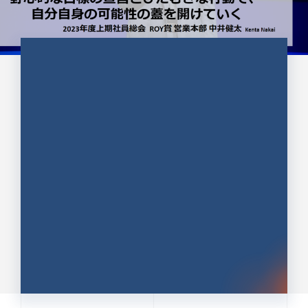
CULTURE 37
野心的な目標の宣言とひたむきな
行動で、自分自身の可能性の蓋を
開けていく ｜2023年度上期社...
中井 健太（なかい けんた）（PR TIMES 第二営業本
部副部長）
DATE:2024.01.17
セールス
新卒 総合職
社員インタビュー
PR TIMES