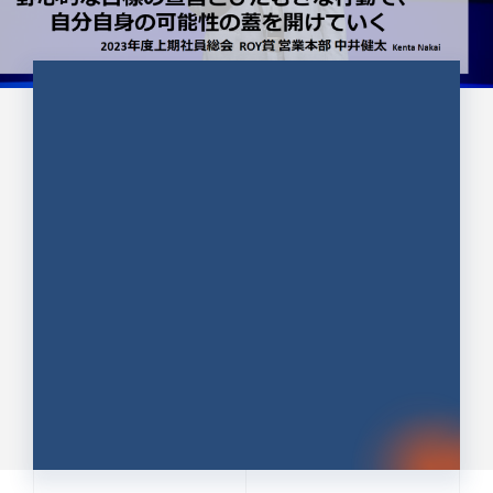
CULTURE 37
野心的な目標の宣言とひたむきな
行動で、自分自身の可能性の蓋を
開けていく ｜2023年度上期社...
中井 健太（なかい けんた）（PR TIMES 第二営業本
部副部長）
DATE:2024.01.17
セールス
新卒 総合職
社員インタビュー
PR TIMES