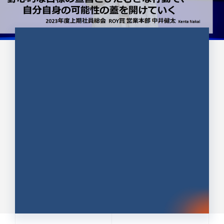
CULTURE 37
野心的な目標の宣言とひたむきな
行動で、自分自身の可能性の蓋を
開けていく ｜2023年度上期社...
中井 健太（なかい けんた）（PR TIMES 第二営業本
部副部長）
DATE:2024.01.17
セールス
新卒 総合職
社員インタビュー
PR TIMES