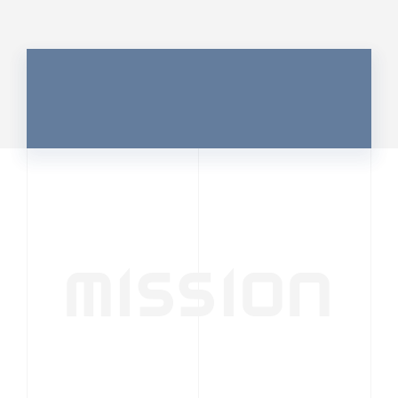
MISSION
行動者発の情報が、
人の心を揺さぶる
時代へ