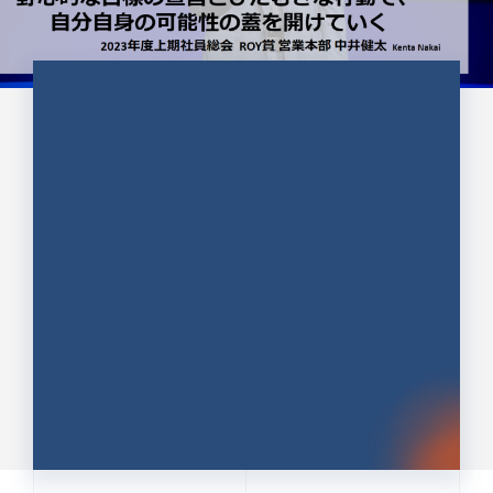
CULTURE 37
野心的な目標の宣言とひたむきな
行動で、自分自身の可能性の蓋を
開けていく ｜2023年度上期社...
中井 健太（なかい けんた）（PR TIMES 第二営業本
部副部長）
DATE:2024.01.17
セールス
新卒 総合職
社員インタビュー
PR TIMES