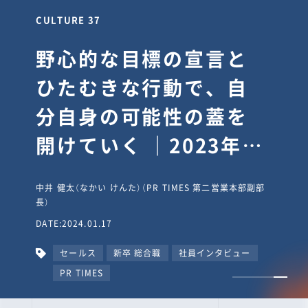
CULTURE 30
逆境では自分のスタン
スを変え“予想を裏切
り、期待を超える”【真
輔塾・前編】
山田真輔（やまだ しんすけ）（執行役員 兼 Jooto事業部
長）
DATE:2023.09.08
カルチャー
CxO
キャリア入社
Jooto