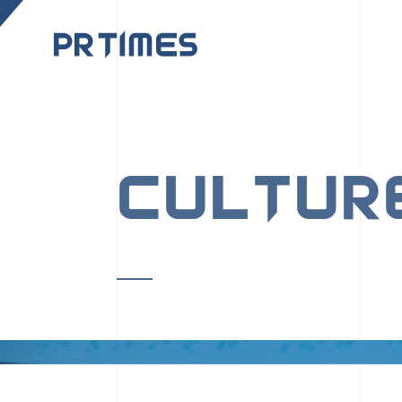
CORPORATE SITE
CULTUR
PR TIMESの行動者た