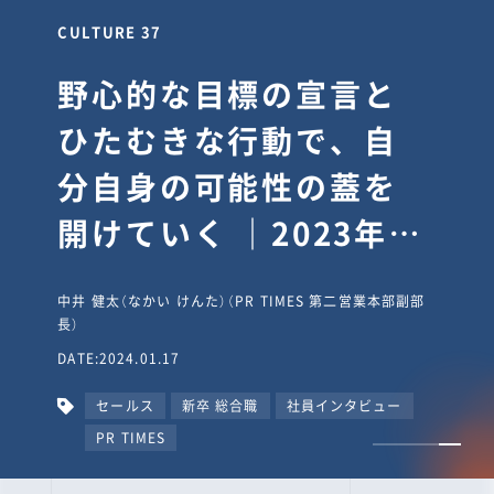
CULTURE 30
逆境では自分のスタン
スを変え“予想を裏切
り、期待を超える”【真
輔塾・前編】
山田真輔（やまだ しんすけ）（執行役員 兼 Jooto事業部
長）
DATE:2023.09.08
カルチャー
CxO
キャリア入社
Jooto