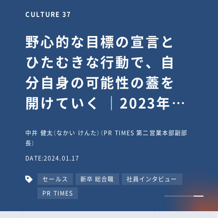
CULTURE 30
逆境では自分のスタン
スを変え“予想を裏切
り、期待を超える”【真
輔塾・前編】
山田真輔（やまだ しんすけ）（執行役員 兼 Jooto事業部
長）
DATE:2023.09.08
カルチャー
CxO
キャリア入社
Jooto