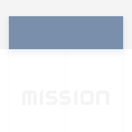
MISSION
行動者発の情報が、
人の心を揺さぶる
時代へ