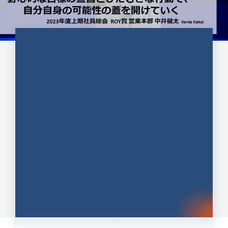
CULTURE 37
野心的な目標の宣言とひたむきな
行動で、自分自身の可能性の蓋を
開けていく ｜2023年度上期社...
中井 健太（なかい けんた）（PR TIMES 第二営業本
部副部長）
DATE:2024.01.17
セールス
新卒 総合職
社員インタビュー
PR TIMES