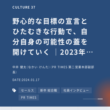
CULTURE 37
野心的な目標の宣言と
ひたむきな行動で、自
分自身の可能性の蓋を
開けていく ｜2023年度
上期社員総会受賞イン
中井 健太（なかい けんた）（PR TIMES 第二営業本部副部
タビュー #PR
長）
DATE:2024.01.17
TIMESな人たち
セールス
新卒 総合職
社員インタビュー
PR TIMES