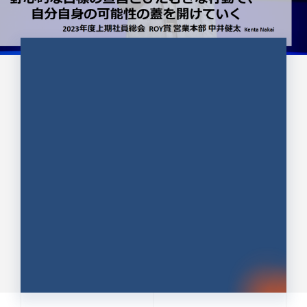
CULTURE 37
野心的な目標の宣言とひたむきな
行動で、自分自身の可能性の蓋を
開けていく ｜2023年度上期社...
中井 健太（なかい けんた）（PR TIMES 第二営業本
部副部長）
DATE:2024.01.17
セールス
新卒 総合職
社員インタビュー
PR TIMES