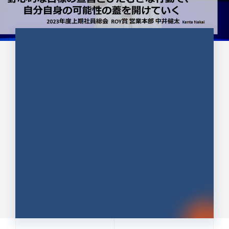
CULTURE 37
野心的な目標の宣言とひたむきな
行動で、自分自身の可能性の蓋を
開けていく ｜2023年度上期社...
中井 健太（なかい けんた）（PR TIMES 第二営業本
部副部長）
DATE:2024.01.17
セールス
新卒 総合職
社員インタビュー
PR TIMES