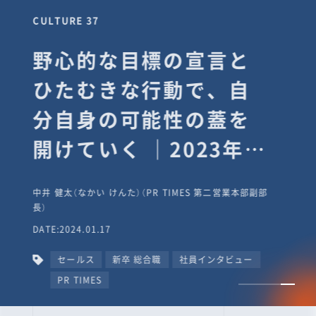
CULTURE 37
野心的な目標の宣言と
ひたむきな行動で、自
分自身の可能性の蓋を
開けていく ｜2023年度
上期社員総会受賞イン
中井 健太（なかい けんた）（PR TIMES 第二営業本部副部
タビュー #PR
長）
DATE:2024.01.17
TIMESな人たち
セールス
新卒 総合職
社員インタビュー
PR TIMES