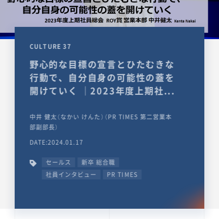
CULTURE 37
野心的な目標の宣言とひたむきな
行動で、自分自身の可能性の蓋を
開けていく ｜2023年度上期社...
中井 健太（なかい けんた）（PR TIMES 第二営業本
部副部長）
DATE:2024.01.17
セールス
新卒 総合職
社員インタビュー
PR TIMES