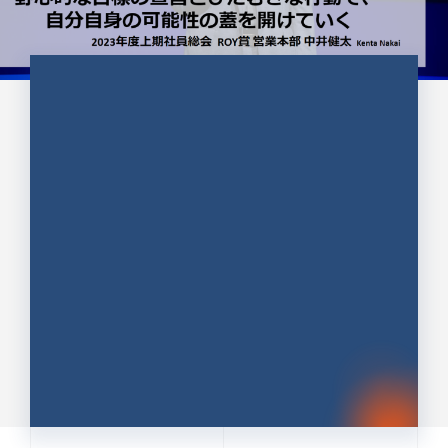
CULTURE 37
野心的な目標の宣言とひたむきな
行動で、自分自身の可能性の蓋を
開けていく ｜2023年度上期社...
中井 健太（なかい けんた）（PR TIMES 第二営業本
部副部長）
DATE:2024.01.17
セールス
新卒 総合職
社員インタビュー
PR TIMES