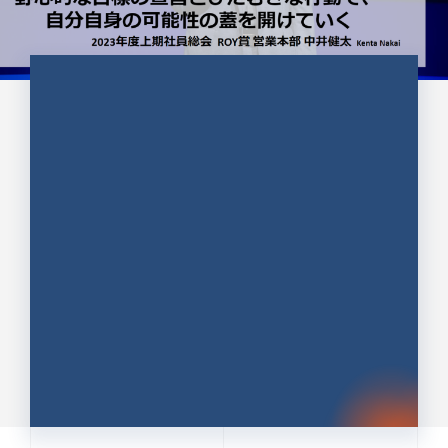
CULTURE 37
野心的な目標の宣言とひたむきな
行動で、自分自身の可能性の蓋を
開けていく ｜2023年度上期社...
中井 健太（なかい けんた）（PR TIMES 第二営業本
部副部長）
DATE:2024.01.17
セールス
新卒 総合職
社員インタビュー
PR TIMES