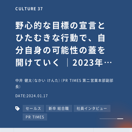
CULTURE 30
逆境では自分のスタン
スを変え“予想を裏切
り、期待を超える”【真
輔塾・前編】
山田真輔（やまだ しんすけ）（執行役員 兼 Jooto事業部
長）
DATE:2023.09.08
カルチャー
CxO
キャリア入社
Jooto