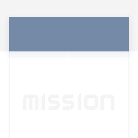
MISSION
行動者発の情報が、
人の心を揺さぶる
時代へ