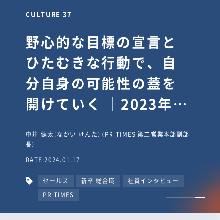
CULTURE 37
野心的な目標の宣言と
ひたむきな行動で、自
分自身の可能性の蓋を
開けていく ｜2023年度
上期社員総会受賞イン
中井 健太（なかい けんた）（PR TIMES 第二営業本部副部
タビュー #PR
長）
DATE:2024.01.17
TIMESな人たち
セールス
新卒 総合職
社員インタビュー
PR TIMES