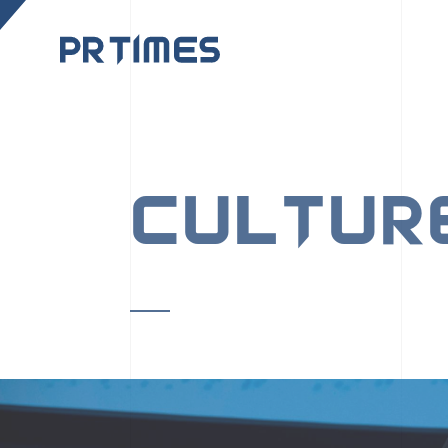
CORPORATE SITE
CULTUR
PR TIMESの行動者た