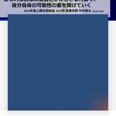
CULTURE 37
野心的な目標の宣言とひたむきな
行動で、自分自身の可能性の蓋を
開けていく ｜2023年度上期社...
中井 健太（なかい けんた）（PR TIMES 第二営業本
部副部長）
DATE:2024.01.17
セールス
新卒 総合職
社員インタビュー
PR TIMES