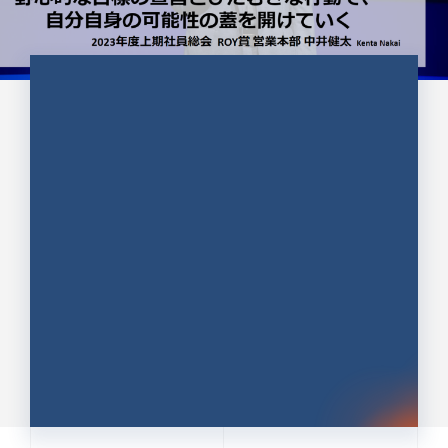
CULTURE 37
野心的な目標の宣言とひたむきな
行動で、自分自身の可能性の蓋を
開けていく ｜2023年度上期社...
中井 健太（なかい けんた）（PR TIMES 第二営業本
部副部長）
DATE:2024.01.17
セールス
新卒 総合職
社員インタビュー
PR TIMES