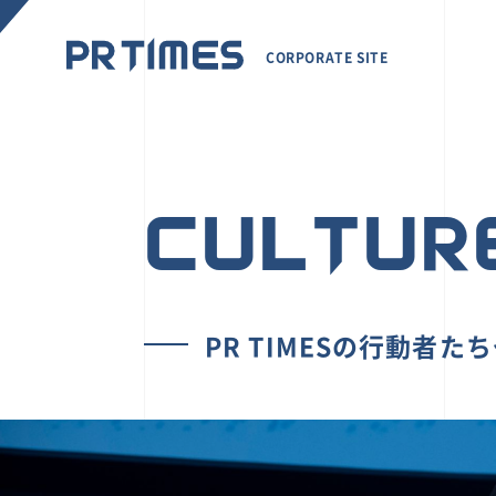
CORPORATE SITE
CULTUR
PR TIMESの行動者た