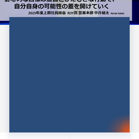
CULTURE 37
野心的な目標の宣言とひたむきな
行動で、自分自身の可能性の蓋を
開けていく ｜2023年度上期社...
中井 健太（なかい けんた）（PR TIMES 第二営業本
部副部長）
DATE:2024.01.17
セールス
新卒 総合職
社員インタビュー
PR TIMES