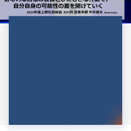
CULTURE 37
野心的な目標の宣言とひたむきな
行動で、自分自身の可能性の蓋を
開けていく ｜2023年度上期社...
中井 健太（なかい けんた）（PR TIMES 第二営業本
部副部長）
DATE:2024.01.17
セールス
新卒 総合職
社員インタビュー
PR TIMES