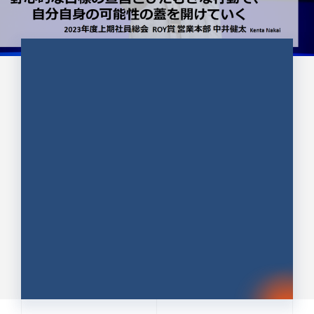
CULTURE 37
野心的な目標の宣言とひたむきな
行動で、自分自身の可能性の蓋を
開けていく ｜2023年度上期社...
中井 健太（なかい けんた）（PR TIMES 第二営業本
部副部長）
DATE:2024.01.17
セールス
新卒 総合職
社員インタビュー
PR TIMES